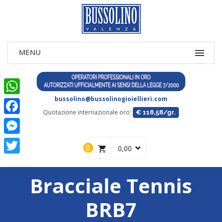
bussolino@bussolinogioiellieri.com
WhatsApp
Quotazione internazionale oro:
€ 118,58/gr.
Facebook
Messenger
0
0,00
Twitter
Bracciale Tennis
BRB7