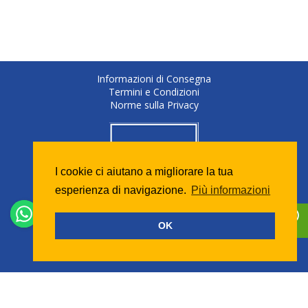
Informazioni di Consegna
Termini e Condizioni
Norme sulla Privacy
I cookie ci aiutano a migliorare la tua
esperienza di navigazione.
Più informazioni
OK
Copyright © 2026 - Tutti i diritti riservati
Bussolino Gioiellieri Diamond Company S.r.l.
Corso Garibaldi, 78 - 15048 Valenza (AL)