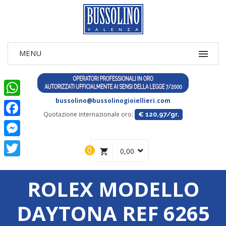
bussolino@bussolinogioiellieri.com
WhatsApp
Quotazione internazionale oro:
€ 120,97/gr.
Facebook
Messenger
0
0,00
Twitter
ROLEX MODELLO
DAYTONA REF 6265