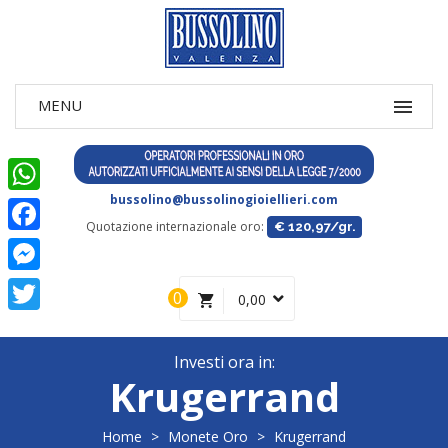
bussolino@bussolinogioiellieri.com
WhatsApp
Quotazione internazionale oro:
€ 120,97/gr.
Facebook
Messenger
0
0,00
Twitter
Investi ora in:
Krugerrand
Home
>
Monete Oro
>
Krugerrand