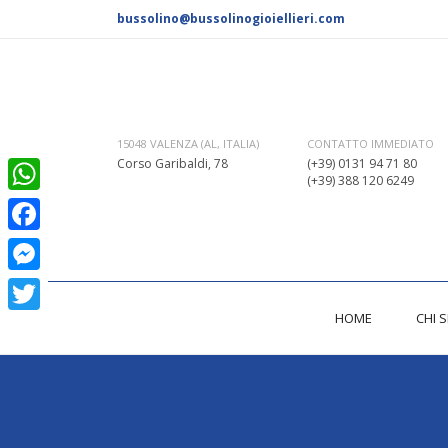
bussolino@bussolinogioiellieri.com
CONTATTO IMMEDIATO
15048 VALENZA (AL, ITALIA)
(+39) 0131 94 71 80
Corso Garibaldi, 78
(+39) 388 120 6249
WhatsApp
Facebook
Messenger
HOME
CHI 
Twitter