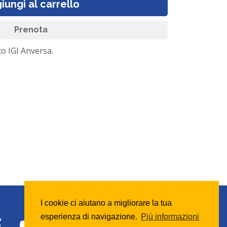
iungi al carrello
Prenota
to IGI Anversa.
I cookie ci aiutano a migliorare la tua
esperienza di navigazione.
Più informazioni