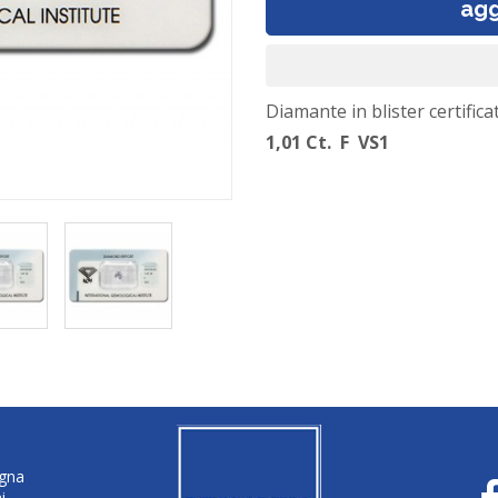
agg
Diamante in blister certifica
1,01 Ct. F VS1
egna
i