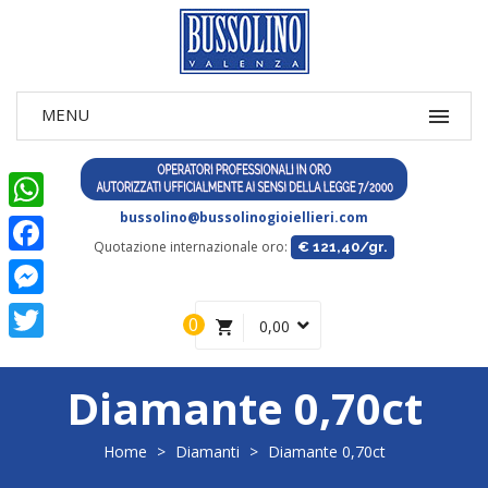
bussolino@bussolinogioiellieri.com
WhatsApp
Quotazione internazionale oro:
€ 121,40/gr.
Facebook
Messenger
0
0,00
Twitter
Diamante 0,70ct
Home
>
Diamanti
>
Diamante 0,70ct