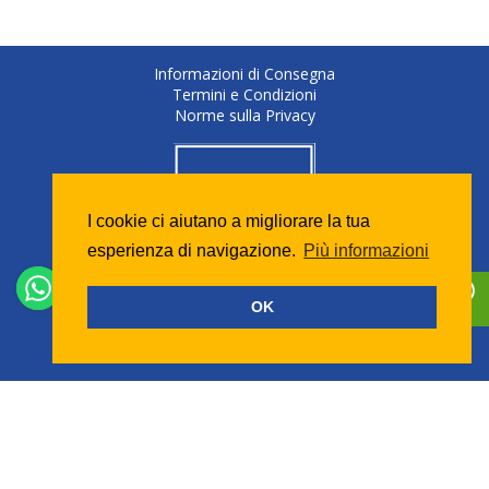
Informazioni di Consegna
Termini e Condizioni
Norme sulla Privacy
I cookie ci aiutano a migliorare la tua
esperienza di navigazione.
Più informazioni
OK
Copyright © 2026 - Tutti i diritti riservati
Bussolino Gioiellieri Diamond Company S.r.l.
Corso Garibaldi, 78 - 15048 Valenza (AL)
(+39) 0131 94 71 80 - (+39) 388 120 62 49
bussolino@bussolinogioiellieri.com