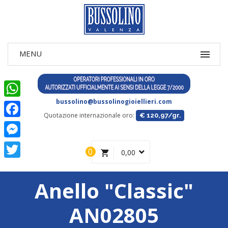
bussolino@bussolinogioiellieri.com
WhatsApp
Quotazione internazionale oro:
€ 120,97/gr.
Facebook
Messenger
0
0,00
Twitter
Anello "Classic"
AN02805