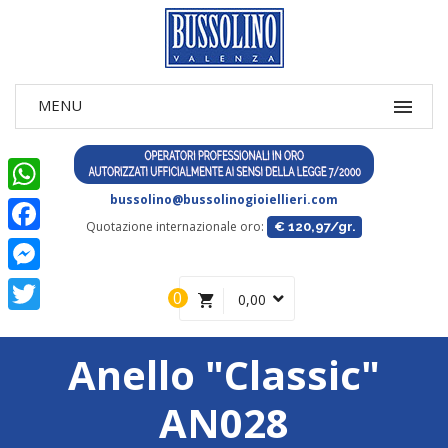
bussolino@bussolinogioiellieri.com
WhatsApp
Quotazione internazionale oro:
€ 120,97/gr.
Facebook
Messenger
0
0,00
Twitter
Anello "Classic"
AN028