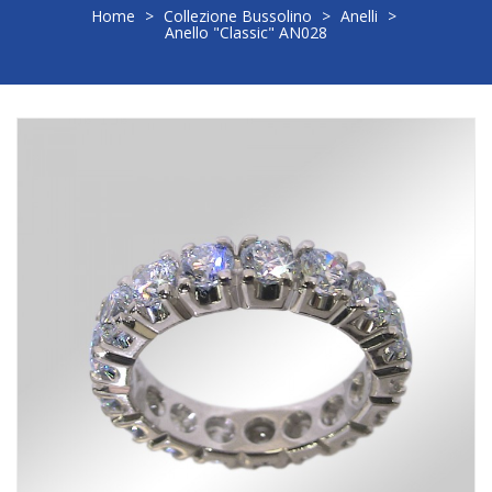
Home
>
Collezione Bussolino
>
Anelli
>
Anello "Classic" AN028