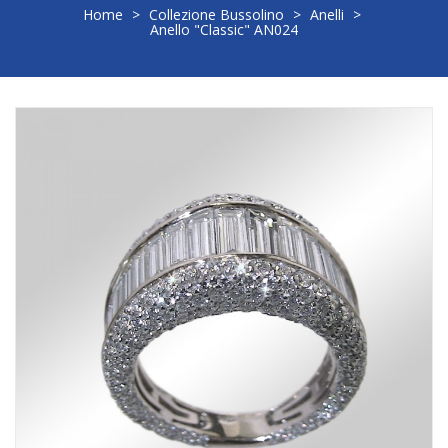
Home
>
Collezione Bussolino
>
Anelli
>
Anello "Classic" AN024