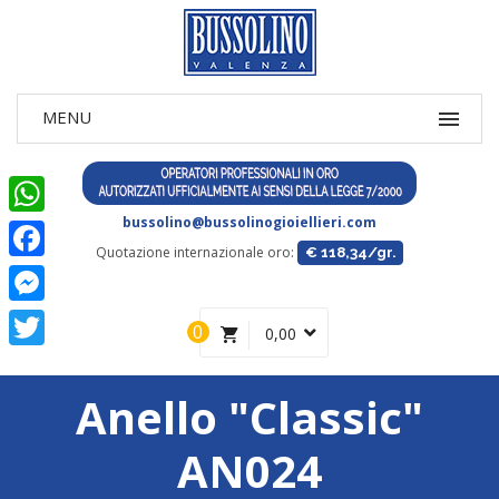
bussolino@bussolinogioiellieri.com
WhatsApp
Quotazione internazionale oro:
€ 118,34/gr.
Facebook
Messenger
0
0,00
Twitter
Anello "Classic"
AN024