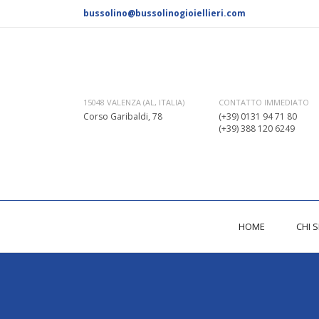
bussolino@bussolinogioiellieri.com
CONTATTO IMMEDIATO
15048 VALENZA (AL, ITALIA)
(+39) 0131 94 71 80
Corso Garibaldi, 78
(+39) 388 120 6249
HOME
CHI 