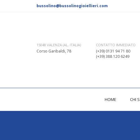
bussolino@bussolinogioiellieri.com
CONTATTO IMMEDIATO
15048 VALENZA (AL, ITALIA)
(+39) 0131 94 71 80
Corso Garibaldi, 78
(+39) 388 120 6249
HOME
CHI 