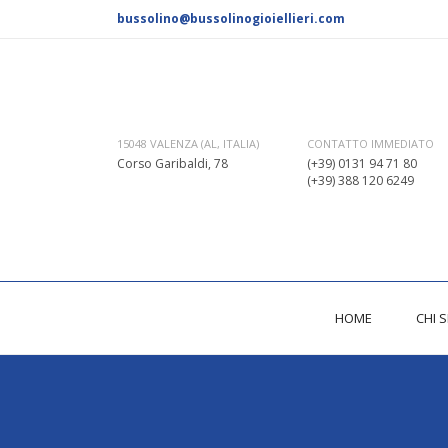
bussolino@bussolinogioiellieri.com
CONTATTO IMMEDIATO
15048 VALENZA (AL, ITALIA)
(+39) 0131 94 71 80
Corso Garibaldi, 78
(+39) 388 120 6249
HOME
CHI 